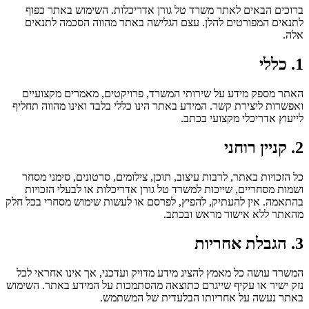
ברוכים הבאים לאתר משרד טל גורן אדריכלות. השימוש באתר כפוף
לתנאים המפורטים להלן. עצם הגלישה באתר מהווה הסכמה לתנאים
אלה.
1. כללי
האתר מספק מידע על שירותי המשרד, פרויקטים, מאמרים מקצועיים
ואפשרות ליצירת קשר. המידע באתר הינו כללי בלבד ואינו מהווה תחליף
לייעוץ אדריכלי מקצועי בכתב.
2. קניין רוחני
כל הזכויות באתר, לרבות עיצוב, תוכן, צילומים, סרטונים, סימני מסחר
ושמות מסחריים, שייכות למשרד טל גורן אדריכלות או לבעלי הזכויות
בהתאמה. אין להעתיק, להפיץ, לפרסם או לעשות שימוש מסחרי בכל חלק
מהאתר ללא אישור מראש ובכתב.
3. הגבלת אחריות
המשרד עושה כל מאמץ להציג מידע מדויק ועדכני, אך אינו אחראי לכל
נזק ישיר או עקיף שייגרם כתוצאה מהסתמכות על המידע באתר. השימוש
באתר נעשה על אחריותו הבלעדית של המשתמש.